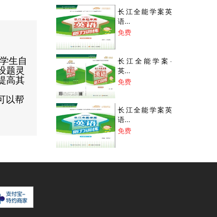
长江全能学案英
语...
免费
长江全能学案·
学生自
英...
设题灵
提高其
免费
可以帮
长江全能学案英
语...
免费